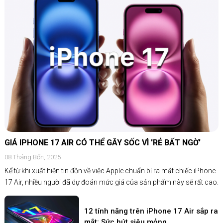
GIÁ IPHONE 17 AIR CÓ THỂ GÂY SỐC VÌ 'RẺ BẤT NGỜ'
08 Tháng Bốn, 2025
Kể từ khi xuất hiện tin đồn về việc Apple chuẩn bị ra mắt chiếc iPhone
17 Air, nhiều người đã dự đoán mức giá của sản phẩm này sẽ rất cao.
12 tính năng trên iPhone 17 Air sắp ra
mắt: Sức hút siêu mỏng