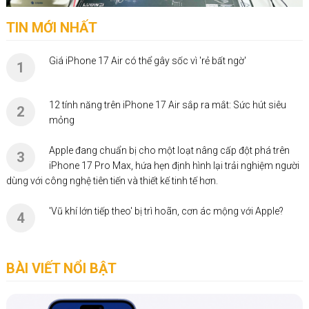
TIN MỚI NHẤT
Giá iPhone 17 Air có thể gây sốc vì 'rẻ bất ngờ'
1
12 tính năng trên iPhone 17 Air sắp ra mắt: Sức hút siêu
2
mỏng
Apple đang chuẩn bị cho một loạt nâng cấp đột phá trên
3
iPhone 17 Pro Max, hứa hẹn định hình lại trải nghiệm người
dùng với công nghệ tiên tiến và thiết kế tinh tế hơn.
'Vũ khí lớn tiếp theo' bị trì hoãn, cơn ác mộng với Apple?
4
BÀI VIẾT NỔI BẬT