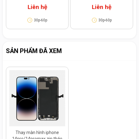
máy
Liên hệ
Liên hệ
30p-60p
30p-60p
SẢN PHẨM ĐÃ XEM
Thay màn hình iphone
14pro/14promax zin tháo