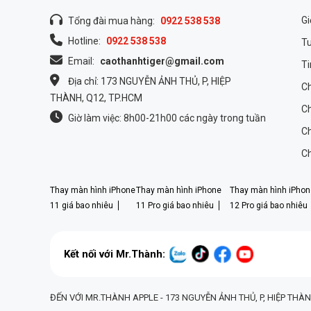
Gi
Tổng đài mua hàng:
0922 538 538
Hotline:
0922 538 538
T
Email:
caothanhtiger@gmail.com
Ti
Địa chỉ: 173 NGUYỄN ẢNH THỦ, P, HIỆP
Ch
THÀNH, Q12, TP.HCM
Ch
Giờ làm việc: 8h00-21h00 các ngày trong tuần
Ch
Ch
Thay màn hình iPhone
Thay màn hình iPhone
Thay màn hình iPhon
11 giá bao nhiêu
11 Pro giá bao nhiêu
12 Pro giá bao nhiêu
Kết nối với Mr.Thành:
ĐẾN VỚI MR.THÀNH APPLE - 173 NGUYỄN ẢNH THỦ, P, HIỆP THÀN