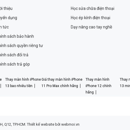
ới thiệu
Học sửa chữa điện thoại
uyển dụng
Học ép kính điện thoại
n tức
Dạy nâng cao tay nghề
ính sách bảo hành
ính sách quyền riêng tư
ính sách đổi trả
ính sách trả góp
e
Thay màn hình iPhone
Giá thay màn hình iPhone
Thay màn hình
Thay 
13 bao nhiêu tiền
11 Pro Max chính hãng
iPhone 12 chính
13 min
hãng
H, Q12, TP.HCM.
Thiết kế website bởi webmoi.vn