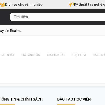
Dịch vụ chuyên nghiệp
Kỹ thuật tay nghề g
ay pin Realme
MỚI NHẤT
GIÁ TĂNG DẦN
GIÁ GIẢM DẦN
LƯỢT XEM
ĐÁNH GI
HÔNG TIN & CHÍNH SÁCH
ĐÀO TẠO HỌC VIÊN