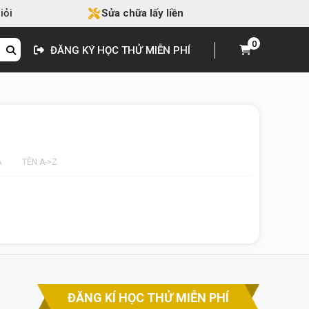
iỏi
Sửa chữa lấy liền
0
ĐĂNG KÝ HỌC THỬ MIỄN PHÍ
Á
TÊN A->Z
ĐĂNG KÍ HỌC THỬ MIỄN PHÍ